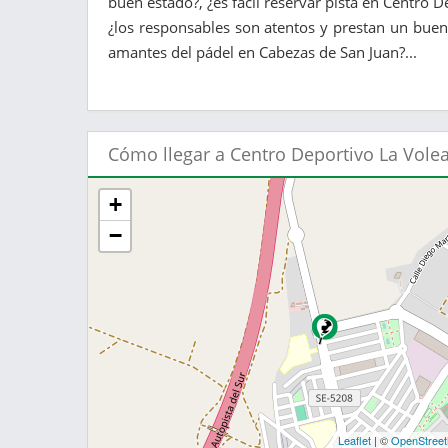
buen estado?, ¿es fácil reservar pista en Centro D
¿los responsables son atentos y prestan un buen 
amantes del pádel en Cabezas de San Juan?...
Cómo llegar a Centro Deportivo La Vole
+
−
Leaflet
| ©
OpenStree