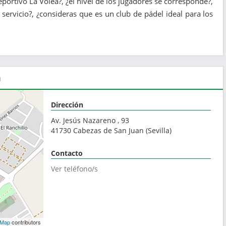
eportivo La Volea?, ¿el nivel de los jugadores se corresponde?,
servicio?, ¿consideras que es un club de pádel ideal para los
a
Dirección
Av. Jesús Nazareno , 93
41730
Cabezas de San Juan
(
Sevilla
)
Contacto
Ver teléfono/s
tMap
contributors