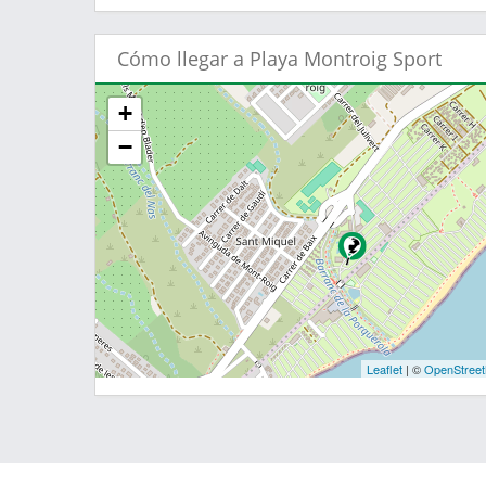
Cómo llegar a Playa Montroig Sport
+
−
Leaflet
| ©
OpenStree