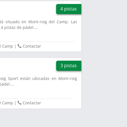
4 pistas
tá situado en Mont-roig del Camp. Las
4 pistas de pádel....
el Camp
|
Contactar
3 pistas
roig Sport están ubicadas en Mont-roig
ádel....
el Camp
|
Contactar