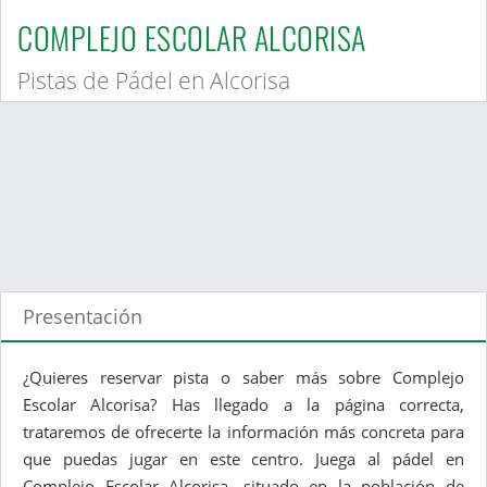
COMPLEJO ESCOLAR ALCORISA
Pistas de Pádel en Alcorisa
Presentación
¿Quieres reservar pista o saber más sobre Complejo
Escolar Alcorisa? Has llegado a la página correcta,
trataremos de ofrecerte la información más concreta para
que puedas jugar en este centro. Juega al pádel en
Complejo Escolar Alcorisa, situado en la población de