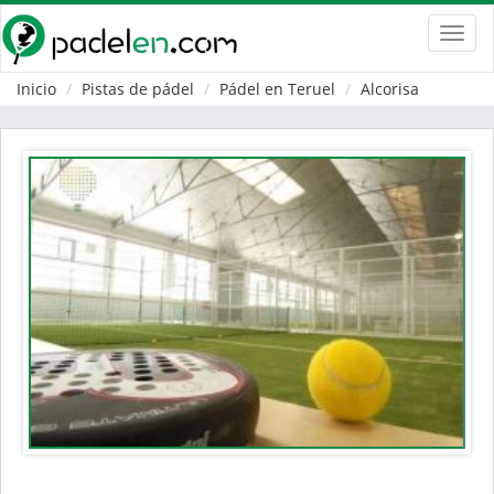
Toggl
navig
Inicio
Pistas de pádel
Pádel en Teruel
Alcorisa