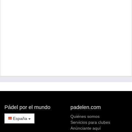
Pádel por el mundo
padelen.com
Quiénes somos
España
Servicios para clubes
Anúnciante aquí