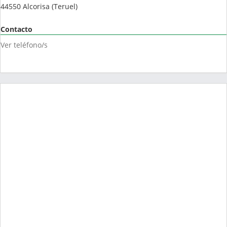
44550
Alcorisa
(
Teruel
)
Contacto
Ver teléfono/s