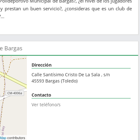
 Polideportivo Municipal de Bargas?, ¿el nivel de los jugadores
 y prestan un buen servicio?, ¿consideras que es un club de
...
de Bargas
Dirección
Calle Santísimo Cristo De La Sala , s/n
45593
Bargas
(
Toledo
)
Contacto
Ver teléfono/s
tMap
contributors