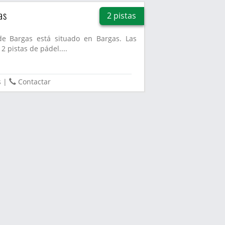
as
2 pistas
 de Bargas está situado en Bargas. Las
2 pistas de pádel....
s
|
Contactar