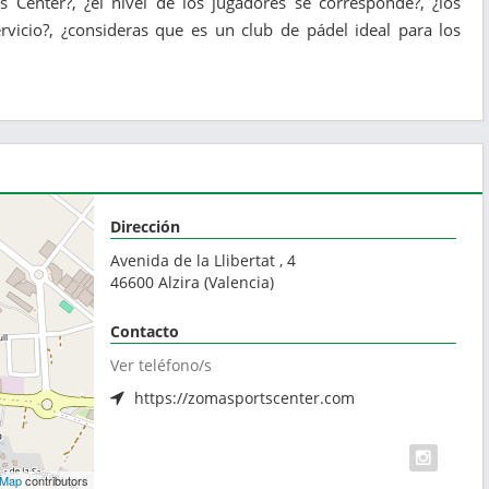
s Center?, ¿el nivel de los jugadores se corresponde?, ¿los
vicio?, ¿consideras que es un club de pádel ideal para los
Dirección
Avenida de la Llibertat , 4
46600
Alzira
(
Valencia
)
Contacto
Ver teléfono/s
https://zomasportscenter.com
tMap
contributors