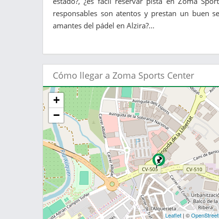
estado?, ¿es fácil reservar pista en Zoma Sport
responsables son atentos y prestan un buen ser
amantes del pádel en Alzira?...
Cómo llegar a Zoma Sports Center
+
−
Leaflet
| ©
OpenStree