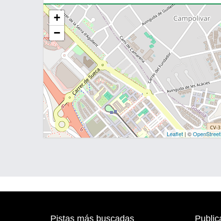
+
−
Leaflet
| ©
OpenStree
Pistas más buscadas
Public