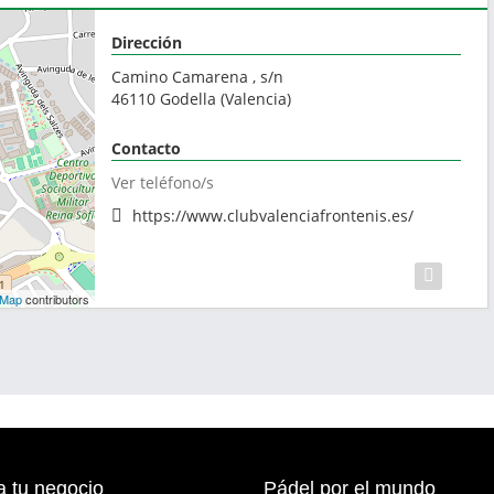
Dirección
Camino Camarena , s/n
46110
Godella
(
Valencia
)
Contacto
Ver teléfono/s
https://www.clubvalenciafrontenis.es/
tMap
contributors
a tu negocio
Pádel por el mundo