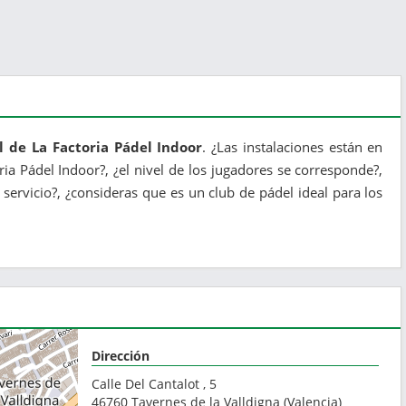
l de La Factoria Pádel Indoor
. ¿Las instalaciones están en
oria Pádel Indoor?, ¿el nivel de los jugadores se corresponde?,
servicio?, ¿consideras que es un club de pádel ideal para los
Dirección
Calle Del Cantalot , 5
46760
Tavernes de la Valldigna
(
Valencia
)