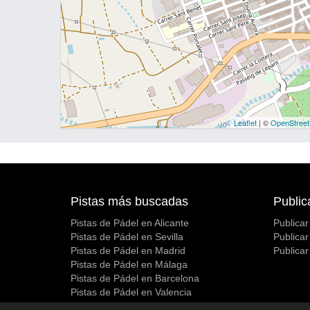
Leaflet
| ©
OpenStree
Pistas más buscadas
Public
Pistas de Pádel en Alicante
Publicar
Pistas de Pádel en Sevilla
Publicar
Pistas de Pádel en Madrid
Publicar
Pistas de Pádel en Málaga
Pistas de Pádel en Barcelona
Pistas de Pádel en Valencia