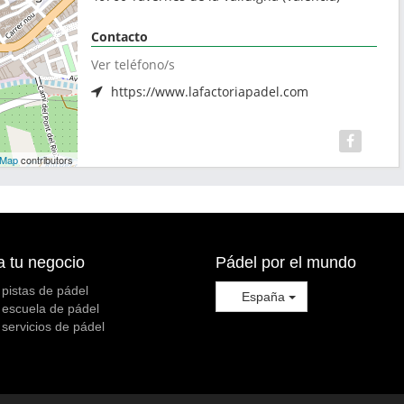
Contacto
Ver teléfono/s
https://www.lafactoriapadel.com
tMap
contributors
a tu negocio
Pádel por el mundo
 pistas de pádel
España
 escuela de pádel
 servicios de pádel