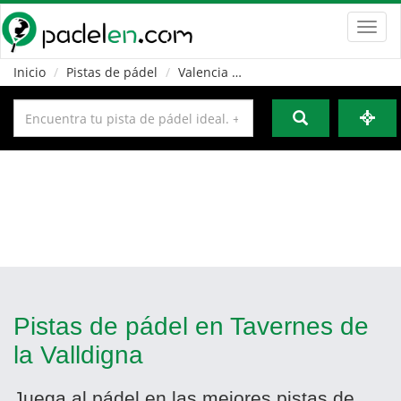
Toggl
navig
Inicio
Pistas de pádel
Valencia
Tavernes de la Valldigna
Pistas de pádel en Tavernes de
la Valldigna
Juega al pádel en las mejores pistas de