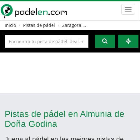
Toggl
navig
Inicio
Pistas de pádel
Zaragoza
Almunia de Doña Godin
Pistas de pádel en Almunia de
Doña Godina
Juega al pádel en las mejores pistas de