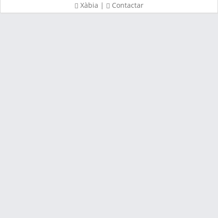
Xàbia
|
Contactar