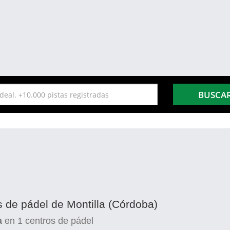
BUSCA
s de pádel de Montilla (Córdoba)
a
en
1
centros de pádel