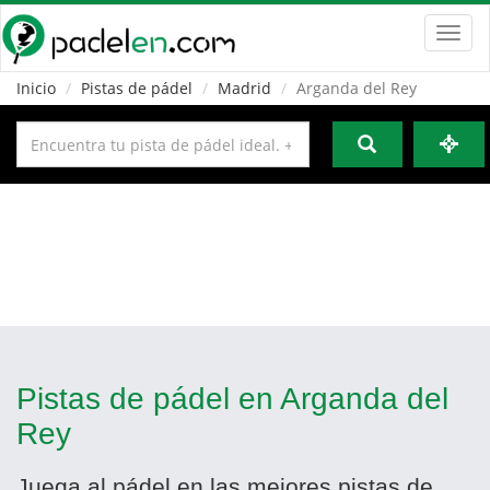
Toggl
navig
Inicio
Pistas de pádel
Madrid
Arganda del Rey
Pistas de pádel en Arganda del
Rey
Juega al pádel en las mejores pistas de