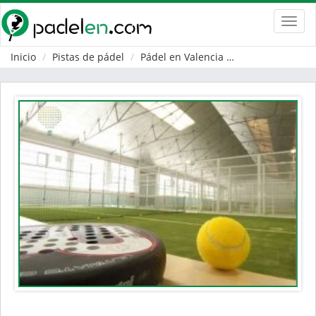
Toggl
navig
Inicio
Pistas de pádel
Pádel en Valencia
Riba-roja de Tur