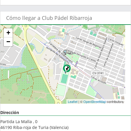
Cómo llegar a Club Pádel Ribarroja
+
−
Leaflet
| ©
OpenStreetMap
contributors
Dirección
Partida La Malla , 0
46190
Riba-roja de Turia
(
Valencia
)