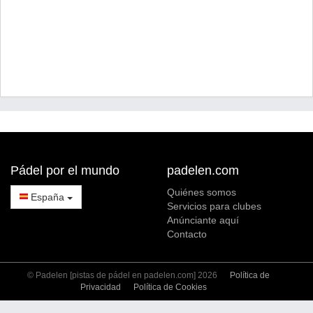
Pádel por el mundo
padelen.com
Quiénes somos
España
Servicios para clubes
Anúnciante aquí
Contacto
© Padelen [pistas de pádel en padelen.com] 2026
Política de
Privacidad
Política de Cookies