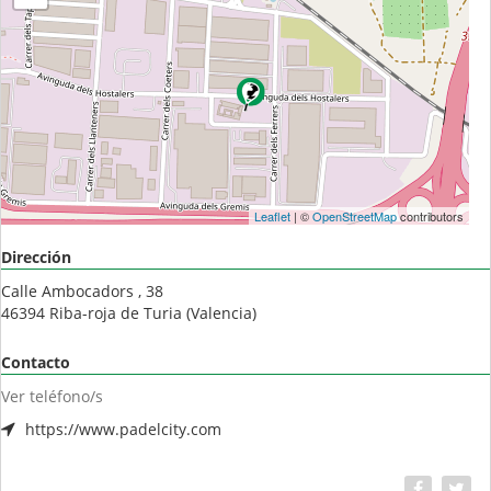
Leaflet
| ©
OpenStreetMap
contributors
Dirección
Calle Ambocadors , 38
46394
Riba-roja de Turia
(
Valencia
)
Contacto
Ver teléfono/s
https://www.padelcity.com