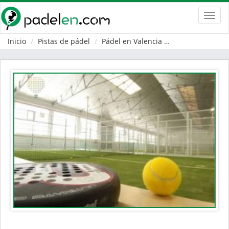
Toggl
navig
Inicio
Pistas de pádel
Pádel en Valencia
Riba-roja de Tur