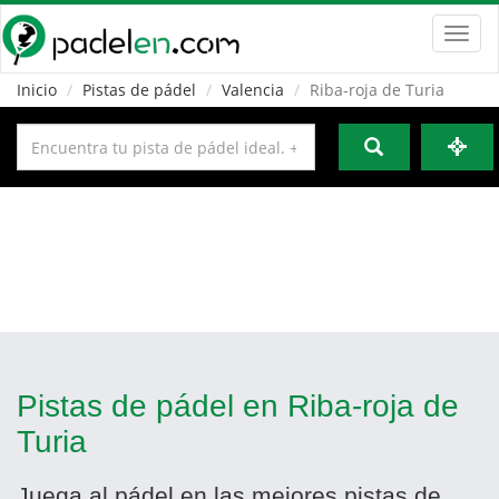
Toggl
navig
Inicio
Pistas de pádel
Valencia
Riba-roja de Turia
Pistas de pádel en Riba-roja de
Turia
Juega al pádel en las mejores pistas de