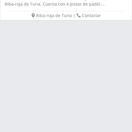
Riba-roja de Turia. Cuenta con 4 pistas de pádel....
Riba-roja de Turia
|
Contactar