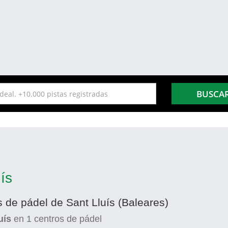
BUSCA
ís
s de pádel de Sant Lluís (Baleares)
uís
en
1
centros de pádel