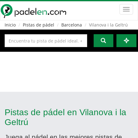
Toggl
navig
Inicio
Pistas de pádel
Barcelona
Vilanova i la Geltrú
Pistas de pádel en Vilanova i la
Geltrú
Juega al pádel en las mejores pistas de