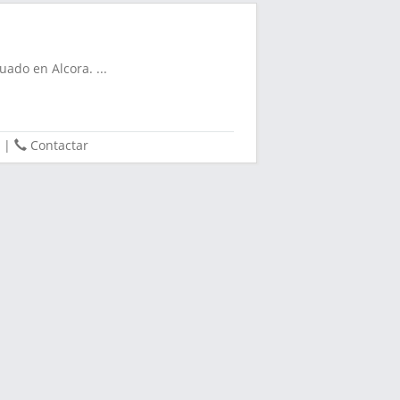
uado en Alcora. ...
|
Contactar