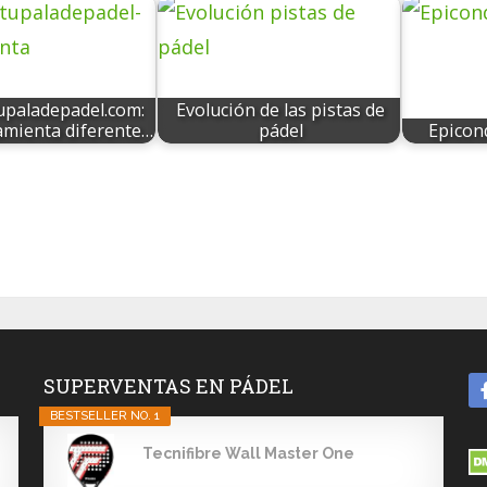
upaladepadel.com:
Evolución de las pistas de
mienta diferente…
pádel
Epicond
SUPERVENTAS EN PÁDEL
BESTSELLER NO. 1
Tecnifibre Wall Master One