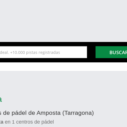
BUSCA
a
as de pádel de Amposta (Tarragona)
ta
en
1
centros de pádel