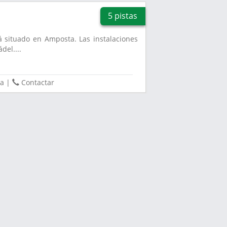
5 pistas
á situado en Amposta. Las instalaciones
del....
a
|
Contactar