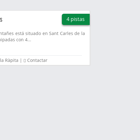
s
4 pistas
ntañes está situado en Sant Carles de la
uipadas con 4...
la Ràpita
|
Contactar