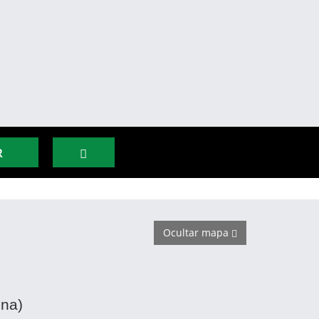
R
Ocultar mapa
ona)