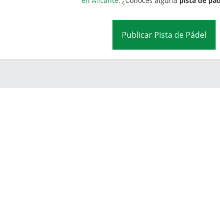
en Alicante
. ¿Conoces alguna
pista de pád
Publicar Pista de Pádel