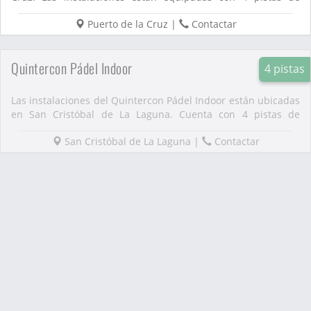
pádel....
Puerto de la Cruz
|
Contactar
Quintercon Pádel Indoor
4 pistas
Las instalaciones del Quintercon Pádel Indoor están ubicadas
en San Cristóbal de La Laguna. Cuenta con 4 pistas de
pádel....
San Cristóbal de La Laguna
|
Contactar
Aqua Pádel
3 pistas
El club Aqua Pádel está situado en Santa Cruz de Tenerife.
Las instalaciones están equipadas con 3 pistas de pádel....
Santa Cruz de Tenerife
|
Contactar
Pádel Indoor Icod
3 pistas