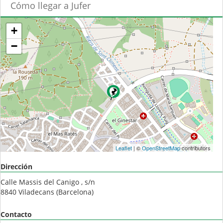
Cómo llegar a Jufer
+
−
Leaflet
| ©
OpenStreetMap
contributors
Dirección
Calle Massis del Canigo , s/n
8840
Viladecans
(
Barcelona
)
Contacto