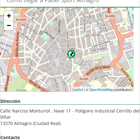
Cómo llegar a Pádel Sport Almagro
+
−
Leaflet
| ©
OpenStreetMap
contributors
Dirección
Calle Narciso Monturiol , Nave 11 - Polígono Industrial Cerrillo del
Villar
13270
Almagro
(
Ciudad Real
)
Contacto