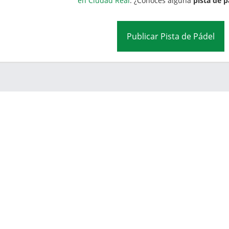
en Ciudad Real
. ¿Conoces alguna
pista de p
Publicar Pista de Pádel