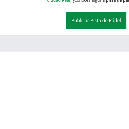
Ciudad Real
. ¿Conoces alguna
pista de pá
Publicar Pista de Pádel