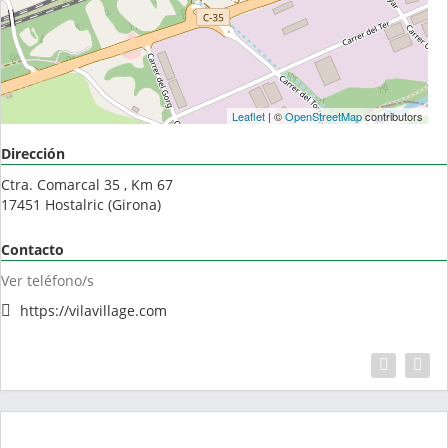
Leaflet
| ©
OpenStreetMap
contributors
Dirección
Ctra. Comarcal 35 , Km 67
17451
Hostalric
(
Girona
)
Contacto
Ver teléfono/s
https://vilavillage.com