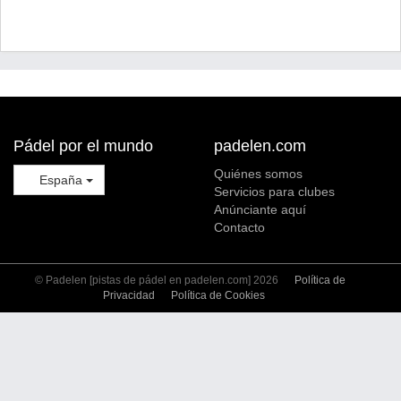
Pádel por el mundo
padelen.com
Quiénes somos
España
Servicios para clubes
Anúnciante aquí
Contacto
© Padelen [pistas de pádel en padelen.com] 2026
Política de
Privacidad
Política de Cookies