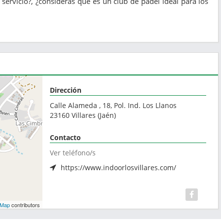
servicio?, ¿consideras que es un club de pádel ideal para los
Dirección
Calle Alameda , 18, Pol. Ind. Los Llanos
23160
Villares
(
Jaén
)
Contacto
Ver teléfono/s
https://www.indoorlosvillares.com/
tMap
contributors