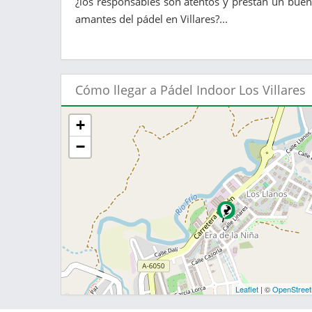
¿los responsables son atentos y prestan un buen 
amantes del pádel en Villares?...
Cómo llegar a Pádel Indoor Los Villares
+
−
Leaflet
| ©
OpenStree