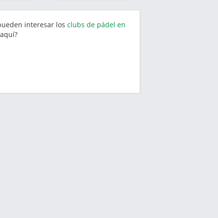
 pueden interesar los
clubs de pádel en
aquí?