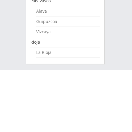
País Vasco
Álava
Guipúzcoa
Vizcaya
Rioja
La Rioja