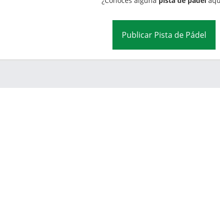
¿Conoces alguna
pista de pádel
aqu
Publicar Pista de Pádel