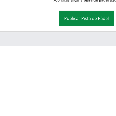
¿Conoces alguna
pista de pádel
aqu
Publicar Pista de Pádel