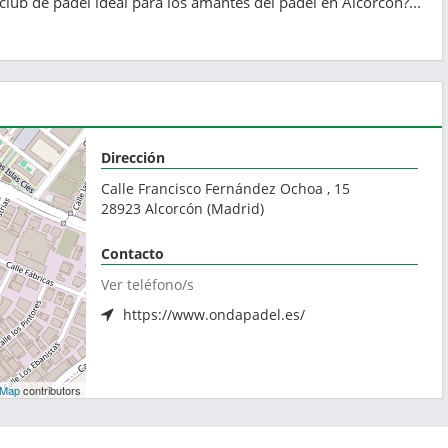
club de pádel ideal para los amantes del pádel en Alcorcón?...
Dirección
Calle Francisco Fernández Ochoa , 15
28923
Alcorcón
(
Madrid
)
Contacto
Ver teléfono/s
https://www.ondapadel.es/
tMap
contributors