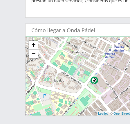
prestan un buen servicio?, ¿consideras que es un 
Cómo llegar a Onda Pádel
+
−
Leaflet
| ©
OpenStree