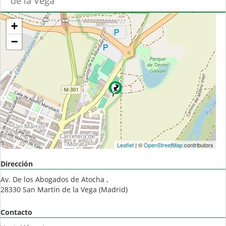
de la Vega
+
−
Leaflet
| ©
OpenStreetMap
contributors
Dirección
Av. De los Abogados de Atocha ,
28330
San Martín de la Vega
(
Madrid
)
Contacto