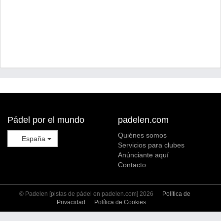
Pádel por el mundo
padelen.com
Quiénes somos
España
Servicios para clubes
Anúnciante aquí
Contacto
© Padelen [pistas de pádel en padelen.com] 2026
Política de
Privacidad
Política de Cookies