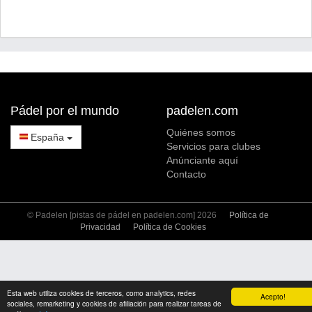
Pádel por el mundo
padelen.com
Quiénes somos
España
Servicios para clubes
Anúnciante aquí
Contacto
© Padelen [pistas de pádel en padelen.com] 2026
Política de
Privacidad
Política de Cookies
Esta web utiliza cookies de terceros, como analytics, redes
Acepto!
sociales, remarketing y cookies de afiliación para realizar tareas de