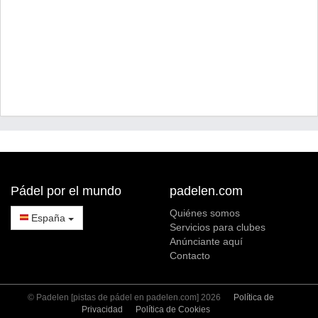
Pádel por el mundo
padelen.com
Quiénes somos
España
Servicios para clubes
Anúnciante aquí
Contacto
© Padelen [pistas de pádel en padelen.com] 2026
Política de
Privacidad
Política de Cookies