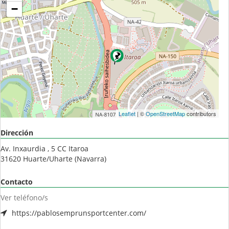
−
Leaflet
| ©
OpenStreetMap
contributors
Dirección
Av. Inxaurdia , 5 CC Itaroa
31620
Huarte/Uharte
(
Navarra
)
Contacto
Ver teléfono/s
https://pablosemprunsportcenter.com/