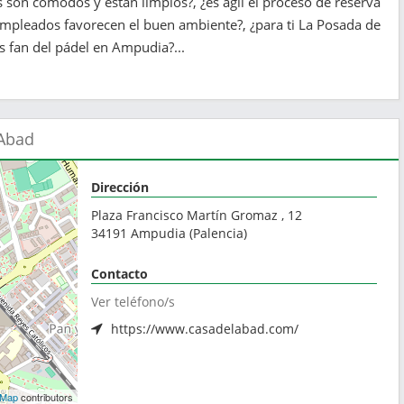
son cómodos y están limpios?, ¿es ágil el proceso de reserva
 empleados favorecen el buen ambiente?, ¿para ti La Posada de
os fan del pádel en Ampudia?...
 Abad
Dirección
Plaza Francisco Martín Gromaz , 12
34191
Ampudia
(
Palencia
)
Contacto
Ver teléfono/s
https://www.casadelabad.com/
tMap
contributors