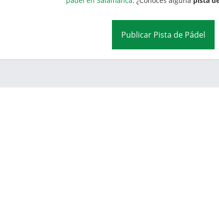
pádel en Salamanca
. ¿Conoces alguna
pista d
Publicar Pista de Pádel