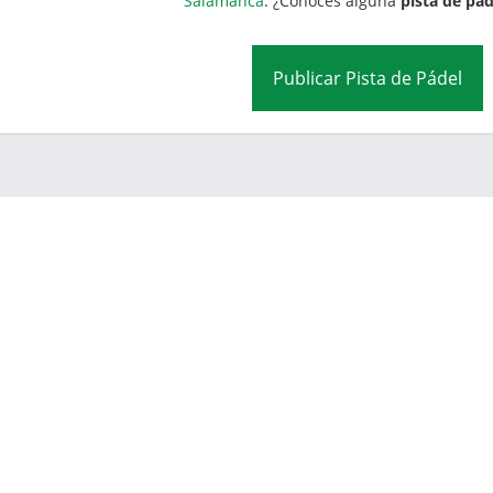
Salamanca
. ¿Conoces alguna
pista de pád
Publicar Pista de Pádel