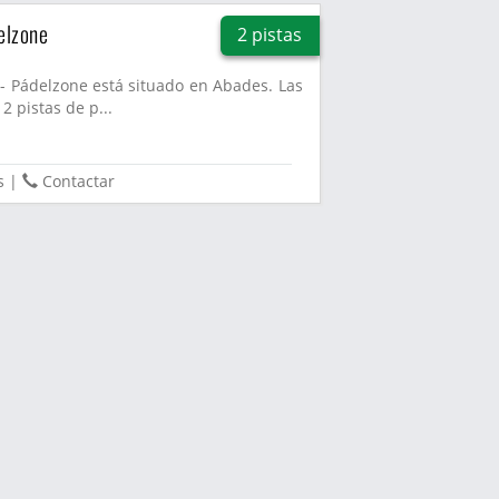
elzone
2 pistas
 - Pádelzone está situado en Abades. Las
2 pistas de p...
s
|
Contactar