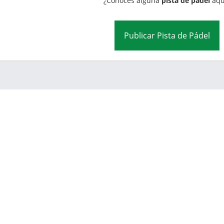
¿Conoces alguna
pista de pádel
aqu
Publicar Pista de Pádel