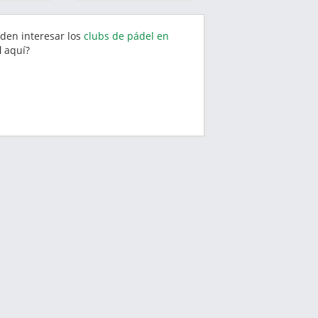
eden interesar los
clubs de pádel en
l
aquí?