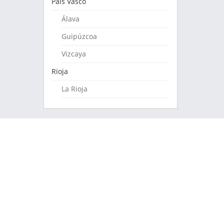
País Vasco
Álava
Guipúzcoa
Vizcaya
Rioja
La Rioja