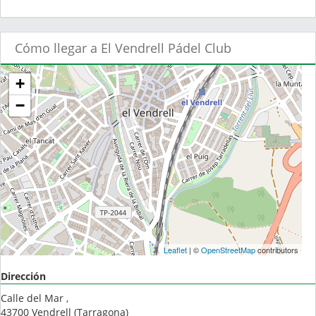
Cómo llegar a El Vendrell Pádel Club
+
−
Leaflet
| ©
OpenStreetMap
contributors
Dirección
Calle del Mar ,
43700
Vendrell
(
Tarragona
)