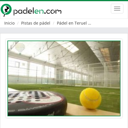
Toggl
navig
Inicio
Pistas de pádel
Pádel en Teruel
Miravete de la Sie