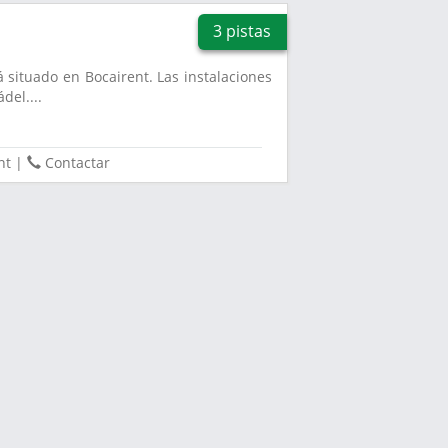
3 pistas
á situado en Bocairent. Las instalaciones
del....
nt
|
Contactar