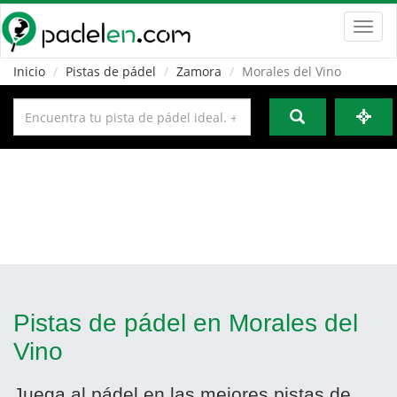
Toggl
navig
Inicio
Pistas de pádel
Zamora
Morales del Vino
Pistas de pádel en Morales del
Vino
Juega al pádel en las mejores pistas de