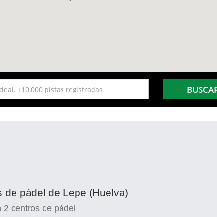
BUSCA
s de pádel de Lepe (Huelva)
n
2
centros de pádel